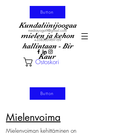
Button
Kundaliinijoogaa
mediayoga9@gmail.com
mielen ja kehon
+358505969169
hallintaan - Bir
Kaur
Ostoskori
Button
Mielenvoima
Mielenvoiman kehittäminen on