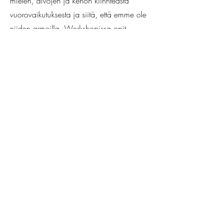
mielen, aivojen ja kehon kiinnteästä
vuorovaikutuksesta ja siitä, että emme ole
niiden armoilla. Workshopissa opit
konkreettisia keinoja rakentaa itsellesi
iloa, rauhaa ja tasapainoa kehossassi,
mielessä ja ympärilläsi tapahtuvista
asioista huolimatta.