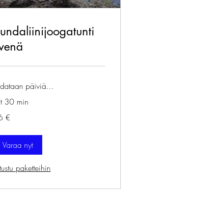
undaliinijoogatunti
ivenä
dataan päiviä...
 t 30 min
6 €
roa
Varaa nyt
tustu paketteihin