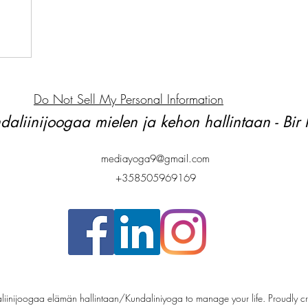
Do Not Sell My Personal Information
daliinijoogaa mielen ja kehon hallintaan - Bir
mediayoga9@gmail.com
+358505969169
inijoogaa elämän hallintaan/Kundaliniyoga to manage your life. Proudly c