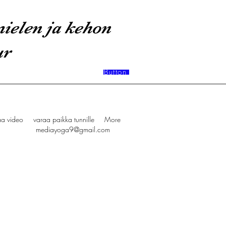
ielen ja kehon
ur
Button
aa video
varaa paikka tunnille
More
mediayoga9@gmail.com