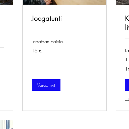
Joogatunti
K
l
Ladataan päiviä...
16
La
16 €
euroa
1
16
1
eu
Varaa nyt
Tu