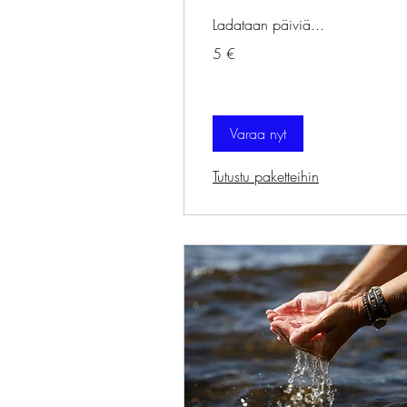
Ladataan päiviä...
5
5 €
euroa
Varaa nyt
Tutustu paketteihin