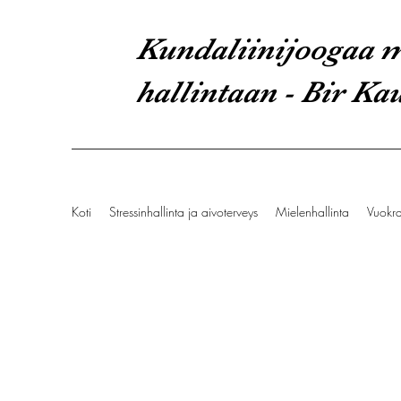
Kundaliinijoogaa m
hallintaan - Bir Ka
Koti
Stressinhallinta ja aivoterveys
Mielenhallinta
Vuokr