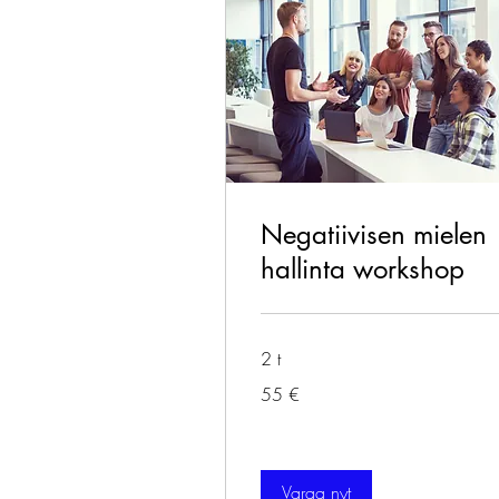
Negatiivisen mielen
hallinta workshop
2 t
55
55 €
euroa
Varaa nyt