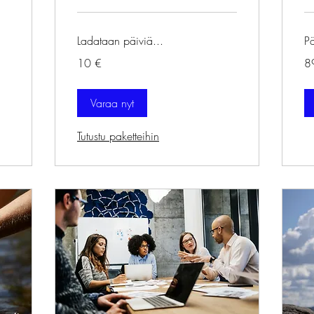
Ladataan päiviä...
Pä
10
89
10 €
8
euroa
eu
Varaa nyt
Tutustu paketteihin