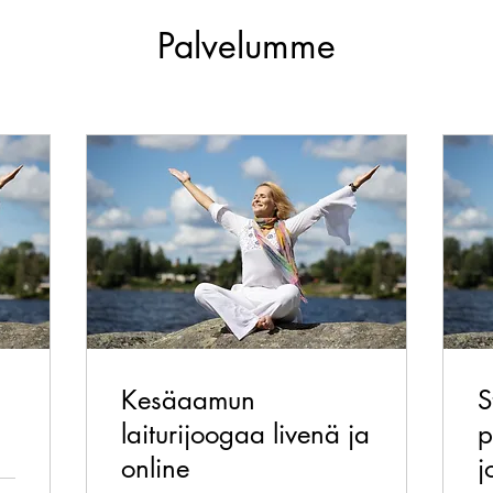
Palvelumme
Kesäaamun
S
laiturijoogaa livenä ja
p
online
j