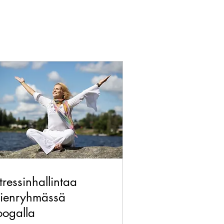
tressinhallintaa
ienryhmässä
oogalla