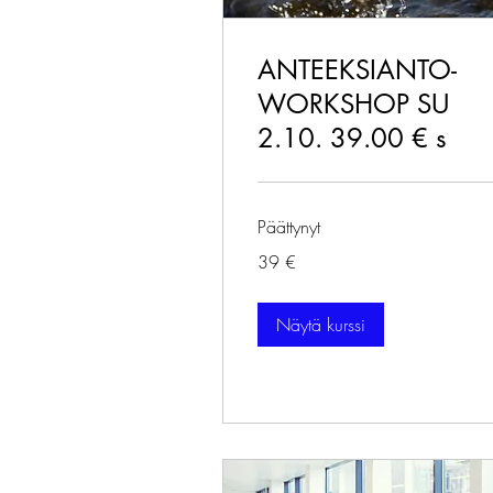
ANTEEKSIANTO-
WORKSHOP SU
2.10. 39.00 € s
Päättynyt
39
39 €
euroa
Näytä kurssi