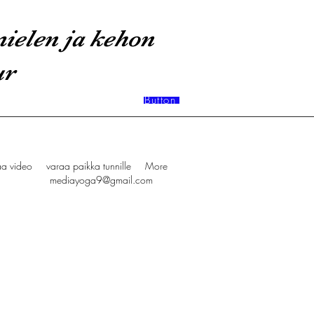
ielen ja kehon
ur
Button
aa video
varaa paikka tunnille
More
mediayoga9@gmail.com