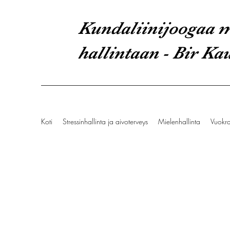
Kundaliinijoogaa m
hallintaan - Bir Ka
Koti
Stressinhallinta ja aivoterveys
Mielenhallinta
Vuokr